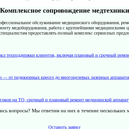
Комплексное сопровождение медтехник
фессиональное обслуживание медицинского оборудования, ремо
ремонту медоборудования, работа с крупнейшими медицинскими 
специалистам предоставлять полный комплекс сервисных предл
кл техподдержки клиентов, включая плановый и срочный ремон
и — от педикюрных кресел до многоцелевых лазерных аппарато
говор на ТО, срочный и плановый ремонт медицинской аппарат
ись вопросы? Мы ответим на них в течение нескольких 
Оставить заявку