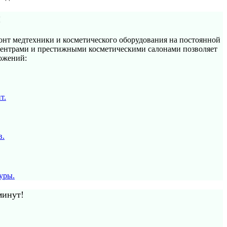
и
нт медтехники и косметического оборудования на постоянной
центрами и престижными косметическими салонами позволяет
ожений:
т.
в.
уры.
минут!