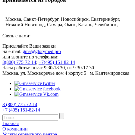
Москва, Санкт-Петербург, Новосибирск, Екатеринбург,
Нижний Новгород, Самара, Омск, Казань, Челябинск,
Ростов-на-Дону, Уфа, Волгоград, Пермь, Красноярск,
Воронеж, Саратов, Краснодар, Тольятти, Ижевск,
Связь с нами:
Ульяновск, Барнаул, Владивосток, Ярославль, Иркутск,
Присылайте Ваши заявки
Тюмень, Махачкала, Хабаровск, Новокузнецк, Оренбург,
на e-mail:
gma@glorymed.pro
Кемерово, Рязань, Томск, Астрахань, Пенза, Набережные
или звоните по телефонам:
Челны, Липецк, Тула, Киров, Чебоксары, Калининград,
8(800) 775-72-14
;
+7(495) 151-82-14
Брянск, Курск, Иваново, Магнитогорск, Улан-Удэ, Тверь,
Часы работы: пн-чт 9.30-18.30, пт 9.30-17.30
Ставрополь, Нижний Тагил, Белгород, Архангельск,
Москва, ул. Москворечье дом 4 корпус 5 , м. Кантемировская
Владимир, Сочи, Курган, Смоленск, Калуга, Чита, Орёл,
Волжский, Череповец, Владикавказ, Мурманск, Сургут,
Вологда, Саранск, Тамбов, Стерлитамак, Грозный, Якутск,
Кострома, Комсомольск-на-Амуре, Петрозаводск, Таганрог,
Нижневартовск, Йошкар-Ола, Новороссийск, Нальчик,
Сыктывкар, Старый Оскол, Великий Новгород, Псков,
8 (800) 775-72-14
Рыбинск, Северодвинск, Подольск, Королёв, Южно-
+7 (495) 151-82-14
Сахалинск, Петропавловск-Камчатский, Сызрань,
Норильск, Абакан, Уссурийск, Салават, Электросталь,
Ковров, Коломна, Майкоп, Пятигорск, Кисловодск,
Главная
Нефтекамск, Дербент, Елец, Арзамас, Обнинск, Новый
О компании
Уренгой, Ессентуки, Тобольск, Магадан, Железногорск,
Услуги сервисного центра