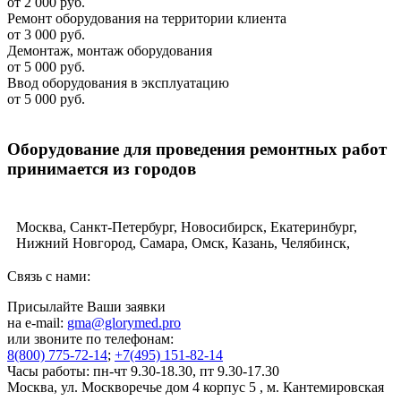
от 2 000 руб.
Ремонт оборудования на территории клиента
от 3 000 руб.
Демонтаж, монтаж оборудования
от 5 000 руб.
Ввод оборудования в эксплуатацию
от 5 000 руб.
Оборудование для проведения ремонтных работ
принимается из городов
Москва, Санкт-Петербург, Новосибирск, Екатеринбург,
Нижний Новгород, Самара, Омск, Казань, Челябинск,
Ростов-на-Дону, Уфа, Волгоград, Пермь, Красноярск,
Воронеж, Саратов, Краснодар, Тольятти, Ижевск,
Связь с нами:
Ульяновск, Барнаул, Владивосток, Ярославль, Иркутск,
Присылайте Ваши заявки
Тюмень, Махачкала, Хабаровск, Новокузнецк, Оренбург,
на e-mail:
gma@glorymed.pro
Кемерово, Рязань, Томск, Астрахань, Пенза, Набережные
или звоните по телефонам:
Челны, Липецк, Тула, Киров, Чебоксары, Калининград,
8(800) 775-72-14
;
+7(495) 151-82-14
Брянск, Курск, Иваново, Магнитогорск, Улан-Удэ, Тверь,
Часы работы: пн-чт 9.30-18.30, пт 9.30-17.30
Ставрополь, Нижний Тагил, Белгород, Архангельск,
Москва, ул. Москворечье дом 4 корпус 5 , м. Кантемировская
Владимир, Сочи, Курган, Смоленск, Калуга, Чита, Орёл,