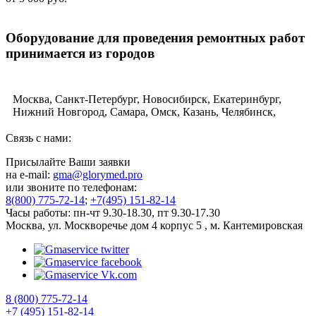
Оборудование для проведения ремонтных работ
принимается из городов
Москва, Санкт-Петербург, Новосибирск, Екатеринбург,
Нижний Новгород, Самара, Омск, Казань, Челябинск,
Ростов-на-Дону, Уфа, Волгоград, Пермь, Красноярск,
Воронеж, Саратов, Краснодар, Тольятти, Ижевск,
Связь с нами:
Ульяновск, Барнаул, Владивосток, Ярославль, Иркутск,
Присылайте Ваши заявки
Тюмень, Махачкала, Хабаровск, Новокузнецк, Оренбург,
на e-mail:
gma@glorymed.pro
Кемерово, Рязань, Томск, Астрахань, Пенза, Набережные
или звоните по телефонам:
Челны, Липецк, Тула, Киров, Чебоксары, Калининград,
8(800) 775-72-14
;
+7(495) 151-82-14
Брянск, Курск, Иваново, Магнитогорск, Улан-Удэ, Тверь,
Часы работы: пн-чт 9.30-18.30, пт 9.30-17.30
Ставрополь, Нижний Тагил, Белгород, Архангельск,
Москва, ул. Москворечье дом 4 корпус 5 , м. Кантемировская
Владимир, Сочи, Курган, Смоленск, Калуга, Чита, Орёл,
Волжский, Череповец, Владикавказ, Мурманск, Сургут,
Вологда, Саранск, Тамбов, Стерлитамак, Грозный, Якутск,
Кострома, Комсомольск-на-Амуре, Петрозаводск, Таганрог,
Нижневартовск, Йошкар-Ола, Новороссийск, Нальчик,
Сыктывкар, Старый Оскол, Великий Новгород, Псков,
8 (800) 775-72-14
Рыбинск, Северодвинск, Подольск, Королёв, Южно-
+7 (495) 151-82-14
Сахалинск, Петропавловск-Камчатский, Сызрань,