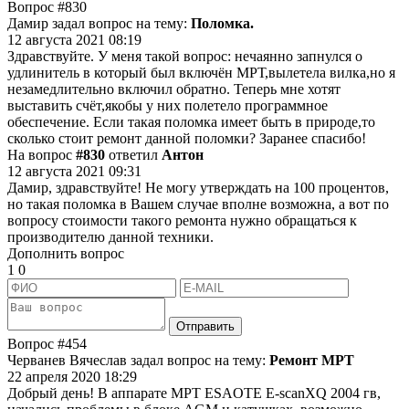
Вопрос
#830
Дамир задал вопрос на тему:
Поломка.
12 августа 2021 08:19
Здравствуйте. У меня такой вопрос: нечаянно запнулся о
удлинитель в который был включён МРТ,вылетела вилка,но я
незамедлительно включил обратно. Теперь мне хотят
выставить счёт,якобы у них полетело программное
обеспечение. Если такая поломка имеет быть в природе,то
сколько стоит ремонт данной поломки? Заранее спасибо!
На вопрос
#830
ответил
Антон
12 августа 2021 09:31
Дамир, здравствуйте! Не могу утверждать на 100 процентов,
но такая поломка в Вашем случае вполне возможна, а вот по
вопросу стоимости такого ремонта нужно обращаться к
производителю данной техники.
Дополнить вопрос
1
0
Отправить
Вопрос
#454
Черванев Вячеслав задал вопрос на тему:
Ремонт МРТ
22 апреля 2020 18:29
Добрый день! В аппарате МРТ ESAOTE E-scanXQ 2004 гв,