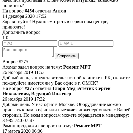
начались проблемы в блоке AGM и катушках, возможно
починить?
На вопрос
#454
ответил
Антон
14 декабря 2020 17:52
Здравствуйте! Нужно смотреть в сервисном центре,
привозите!
Дополнить вопрос
1
0
Отправить
Вопрос
#275
Азамат задал вопрос на тему:
Ремонт МРТ
26 ноября 2019 11:53
Добрый день, я представитель частной клинике в РК, скажите
пожалуйста имеется ли у Вас офис в г. ОМСК?
На вопрос
#275
ответил
Глори Мед Эстетик Сергей
Николаевич, Ведущий Инженер
26 ноября 2019 17:32
Добрый день. У нас офис в Москве. Оборудование можно
прислать к нам в офис или выезжает инженер( оплата с Вашей
стороны). По всем вопросам можете обращаться к менеджеру:
8-985-740-07-47
Рамин продолжил вопрос на тему:
Ремонт МРТ
17 марта 2020 06:06