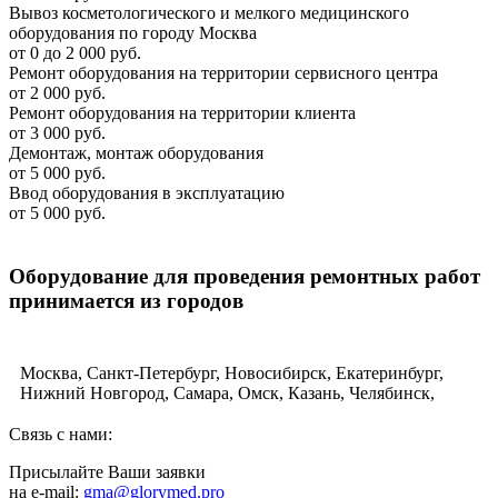
Вывоз косметологического и мелкого медицинского
оборудования по городу Москва
от 0 до 2 000 руб.
Ремонт оборудования на территории сервисного центра
от 2 000 руб.
Ремонт оборудования на территории клиента
от 3 000 руб.
Демонтаж, монтаж оборудования
от 5 000 руб.
Ввод оборудования в эксплуатацию
от 5 000 руб.
Оборудование для проведения ремонтных работ
принимается из городов
Москва, Санкт-Петербург, Новосибирск, Екатеринбург,
Нижний Новгород, Самара, Омск, Казань, Челябинск,
Ростов-на-Дону, Уфа, Волгоград, Пермь, Красноярск,
Воронеж, Саратов, Краснодар, Тольятти, Ижевск,
Связь с нами:
Ульяновск, Барнаул, Владивосток, Ярославль, Иркутск,
Присылайте Ваши заявки
Тюмень, Махачкала, Хабаровск, Новокузнецк, Оренбург,
на e-mail:
gma@glorymed.pro
Кемерово, Рязань, Томск, Астрахань, Пенза, Набережные