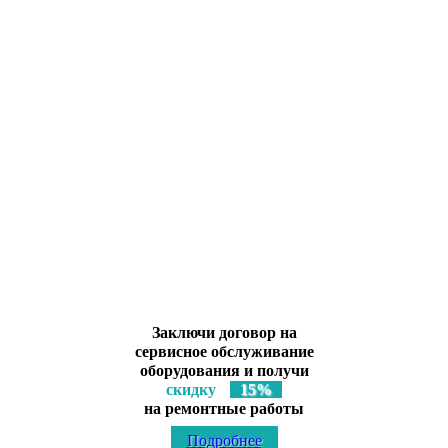
Ремонт на компонентном уровне
Лицензированный сервисный центр
ООО «Глори Мед Эстетик»
по ремонту, обслуживанию медицинского, косметологического
оборудования, инструментов и мебели
Заключи договор на
сервисное обслуживание
оборудования и получи
скидку
15%
на ремонтные работы
Подробнее