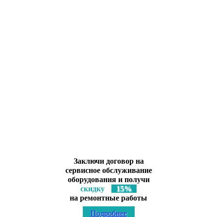
Ремонт на компонентном уровне
Лицензированный сервисный центр
ООО «Глори Мед Эстетик»
по ремонту, обслуживанию медицинского, косметологического
оборудования, инструментов и мебели
Заключи договор на
сервисное обслуживание
оборудования и получи
скидку
15%
на ремонтные работы
Подробнее