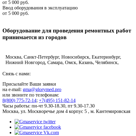
от 5 000 руб.
Ввод оборудования в эксплуатацию
от 5 000 руб.
Оборудование для проведения ремонтных работ
принимается из городов
Москва, Санкт-Петербург, Новосибирск, Екатеринбург,
Нижний Новгород, Самара, Омск, Казань, Челябинск,
Ростов-на-Дону, Уфа, Волгоград, Пермь, Красноярск,
Воронеж, Саратов, Краснодар, Тольятти, Ижевск,
Связь с нами:
Ульяновск, Барнаул, Владивосток, Ярославль, Иркутск,
Присылайте Ваши заявки
Тюмень, Махачкала, Хабаровск, Новокузнецк, Оренбург,
на e-mail:
gma@glorymed.pro
Кемерово, Рязань, Томск, Астрахань, Пенза, Набережные
или звоните по телефонам:
Челны, Липецк, Тула, Киров, Чебоксары, Калининград,
8(800) 775-72-14
;
+7(495) 151-82-14
Брянск, Курск, Иваново, Магнитогорск, Улан-Удэ, Тверь,
Часы работы: пн-чт 9.30-18.30, пт 9.30-17.30
Ставрополь, Нижний Тагил, Белгород, Архангельск,
Москва, ул. Москворечье дом 4 корпус 5 , м. Кантемировская
Владимир, Сочи, Курган, Смоленск, Калуга, Чита, Орёл,
Волжский, Череповец, Владикавказ, Мурманск, Сургут,
Вологда, Саранск, Тамбов, Стерлитамак, Грозный, Якутск,
Кострома, Комсомольск-на-Амуре, Петрозаводск, Таганрог,
Нижневартовск, Йошкар-Ола, Новороссийск, Нальчик,